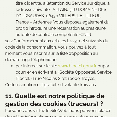
titre d’identité, à l’attention du Service Juridique, à
l’adresse suivante : ALLAIN, 3LD DOMAINE DES
POURSAUDES, 08430 VILLERS-LE-TILLEUL,
France – Ardennes. Vous disposez également du
droit d’introduire une réclamation auprès d’une
autorité de contrôle compétente (CNIL).
10.2 Conformément aux articles L.223-1 et suivants du
code de la consommation, vous pouvez à tout
moment vous inscrire sur la liste d’opposition au
démarchage téléphonique :
par Internet sur le site
www.bloctel.gouv.fr
oupar
courrier en écrivant à : Société Opposetel, Service
Bloctel, 6 rue Nicolas Siret 10000 Troyes.
Cette inscription est gratuite et valable trois ans.
11. Quelle est notre politique de
gestion des cookies (traceurs) ?
Lorsque vous visitez le Site Web, nous pouvons placer
de petites informations sur votre ordinateur connues