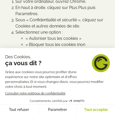
Sur votre ordinateur, ouvrez Chrome.
En haut à droite, cliquez sur Plus Plus puis
Paramètres.
Sous « Confidentialité et sécurité », cliquez sur
Cookies et autres données de site.
Sélectionnez une option :
« Autoriser tous les cookies »
« Bloquer tous les cookies (non
recommandé) »
« Bloquer les cookies tiers en mode
navigation privée »
« Bloquer les cookies tiers » Important : Si
vous bloquez les cookies tiers, l’ensemble
des cookies et des données d’autres sites
seront bloqués, même si ces sites sont
autorisés dans votre liste d’exceptions.
https://support.google.com/chrome/answer/95647?
hl=fr